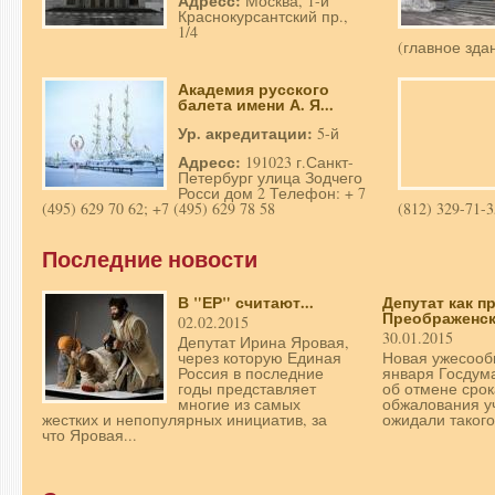
Адресс:
Москва, 1-й
Краснокурсантский пр.,
1/4
(главное зда
Академия русского
балета имени А. Я...
Ур. акредитации:
5-й
Адресс:
191023 г.Санкт-
Петербург улица Зодчего
Росси дом 2 Телефон: + 7
(495) 629 70 62; +7 (495) 629 78 58
(812) 329-71-3
Последние новости
В "ЕР" считают...
Депутат как 
Преображенс
02.02.2015
30.01.2015
Депутат Ирина Яровая,
через которую Единая
Новая ужесообщ
Россия в последние
января Госдум
годы представляет
об отмене срок
многие из самых
обжалования у
жестких и непопулярных инициатив, за
ожидали такого.
что Яровая...