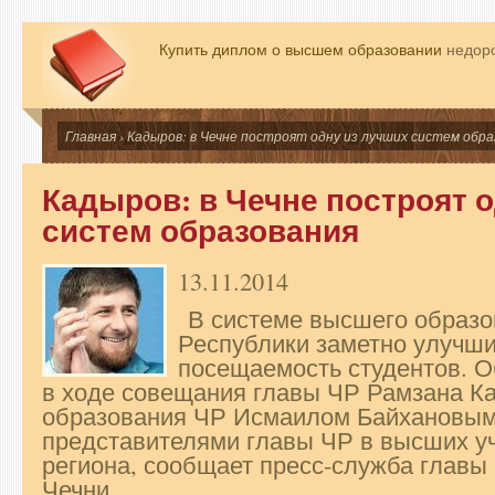
Купить диплом о высшем образовании
недоро
Главная
› Кадыров: в Чечне построят одну из лучших систем обр
Кадыров: в Чечне построят 
систем образования
13.11.2014
В системе высшего образо
Республики заметно улучши
посещаемость студентов. О
в ходе совещания главы ЧР Рамзана К
образования ЧР Исмаилом Байхановым,
представителями главы ЧР в высших у
региона, сообщает пресс-служба главы
Чечни.