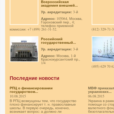
Всероссийская
академия внешней...
Ур. акредитации:
3-й
Адресс:
105064, Москва,
Гороховский пер., 4;
телефон приемной
комиссии: +7 (499) 261-31-52.
(812) 329-71-3
Российский
государственный...
Ур. акредитации:
3-й
Адресс:
Москва, 1-й
Краснокурсантский пр.,
1/4
(495) 629 70 6
Последние новости
РПЦ о финансировании
МВФ приказал
государством...
украинских...
10.08.2015
06.08.2015
В РПЦ возмущены тем, что государство
Украина в рам
плохо финансирует т. н. православные
помощи со сто
школы. В первую очередь, конечно,
валютного фон
возникает вопрос: а должно ли
безотлагательн