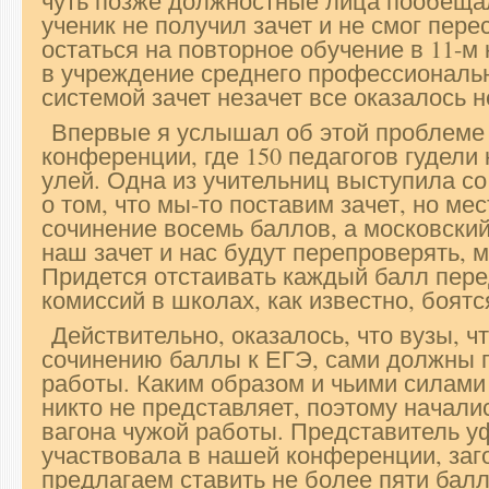
чуть позже должностные лица пообеща
ученик не получил зачет и не смог пере
остаться на повторное обучение в 11-м
в учреждение среднего профессиональн
системой зачет незачет все оказалось н
Впервые я услышал об этой проблеме
конференции, где 150 педагогов гудели
улей. Одна из учительниц выступила с
о том, что мы-то поставим зачет, но ме
сочинение восемь баллов, а московский 
наш зачет и нас будут перепроверять, 
Придется отстаивать каждый балл перед
комиссий в школах, как известно, боятс
Действительно, оказалось, что вузы, ч
сочинению баллы к ЕГЭ, сами должны 
работы. Каким образом и чьими силами 
никто не представляет, поэтому начали
вагона чужой работы. Представитель уф
участвовала в нашей конференции, заго
предлагаем ставить не более пяти бал