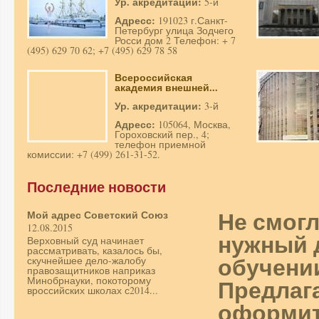
Ур. акредитации:
5-й
Адресс:
191023 г.Санкт-
Петербург улица Зодчего
Росси дом 2 Телефон: + 7
(495) 629 70 62; +7 (495) 629 78 58
Всероссийская
академия внешней...
Ур. акредитации:
3-й
Адресс:
105064, Москва,
Гороховский пер., 4;
телефон приемной
комиссии: +7 (499) 261-31-52.
Последние новости
Не смог
Мой адрес Советский Союз
12.08.2015
нужный 
Верховный суд начинает
рассматривать, казалось бы,
обучени
скучнейшее дело-жалобу
правозащитников наприказ
Предлаг
Минобрнауки, покоторому
вроссийских школах с2014...
оформит