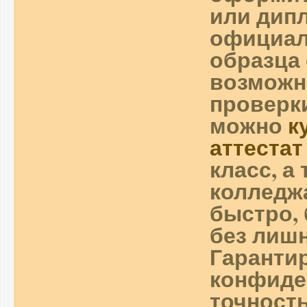
или дип
официал
образца 
возможн
проверки
можно
к
аттестат
класс, а
колледж
быстро, 
без лиш
Гаранти
конфиде
точност