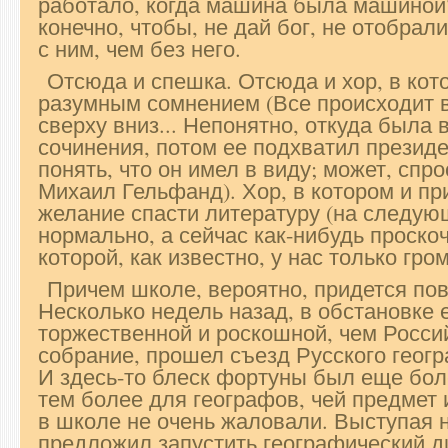
работало, когда машина была машиной?
конечно, чтобы, не дай бог, не отобрал
с ним, чем без него.
Отсюда и спешка. Отсюда и хор, в кото
разумным сомнением (Все происходит в
сверху вниз... Непонятно, откуда была
сочинения, потом ее подхватил презид
понять, что он имел в виду; может, сп
Михаил Гельфанд). Хор, в котором и п
желание спасти литературу (на следую
нормально, а сейчас как-нибудь проскоч
которой, как известно, у нас только гром
Причем школе, вероятно, придется пов
Несколько недель назад, в обстановке
торжественной и роскошной, чем Росси
собрание, прошел съезд Русского геог
И здесь-то блеск фортуны был еще бол
тем более для географов, чей предмет 
в школе не очень жаловали. Выступая н
предложил запустить географический ди