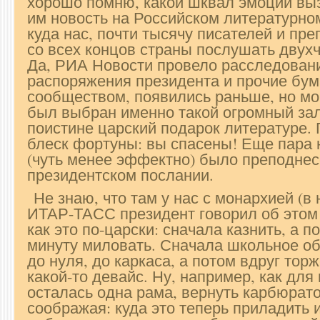
хорошо помню, какой шквал эмоций выз
им новость на Российском литературном
куда нас, почти тысячу писателей и пр
со всех концов страны послушать двух
Да, РИА Новости провело расследовани
распоряжения президента и прочие бум
сообществом, появились раньше, но м
был выбран именно такой огромный зал
поистине царский подарок литературе.
блеск фортуны: вы спасены! Еще пара 
(чуть менее эффектно) было преподнес
президентском послании.
Не знаю, что там у нас с монархией (
ИТАР-ТАСС президент говорил об этом н
как это по-царски: сначала казнить, а 
минуту миловать. Сначала школьное о
до нуля, до каркаса, а потом вдруг тор
какой-то девайс. Ну, например, как для
осталась одна рама, вернуть карбюрато
соображая: куда это теперь приладить 