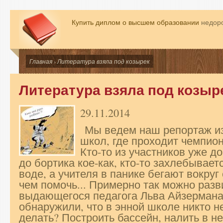
Купить диплом о высшем образовании
недоро
Главная
› Литература взяла под козырек
Литература взяла под козыр
29.11.2014
Мы ведем наш репортаж из
школ, где проходит чемпио
Кто-то из участников уже д
до бортика кое-как, кто-то захлебывае
воде, а учителя в панике бегают вокруг 
чем помочь... Примерно так можно раз
выдающегося педагога Льва Айзерман
обнаружили, что в энной школе никто н
делать? Построить бассейн, налить в не