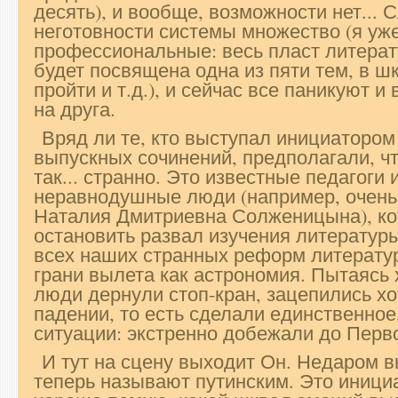
десять), и вообще, возможности нет... 
неготовности системы множество (я уже
профессиональные: весь пласт литерат
будет посвящена одна из пяти тем, в ш
пройти и т.д.), и сейчас все паникуют и
на друга.
Вряд ли те, кто выступал инициаторо
выпускных сочинений, предполагали, чт
так... странно. Это известные педагоги 
неравнодушные люди (например, очен
Наталия Дмитриевна Солженицына), ко
остановить развал изучения литератур
всех наших странных реформ литератур
грани вылета как астрономия. Пытаясь х
люди дернули стоп-кран, зацепились хот
падении, то есть сделали единственное,
ситуации: экстренно добежали до Перво
И тут на сцену выходит Он. Недаром 
теперь называют путинским. Это инициа