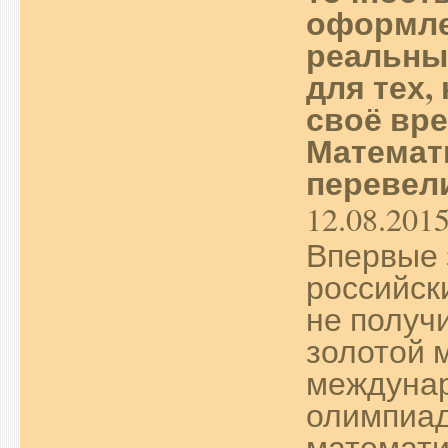
оформле
реальны
для тех,
своё вре
Математ
перевели
12.08.201
Впервые 
российск
не получ
золотой 
междуна
олимпиад
математи