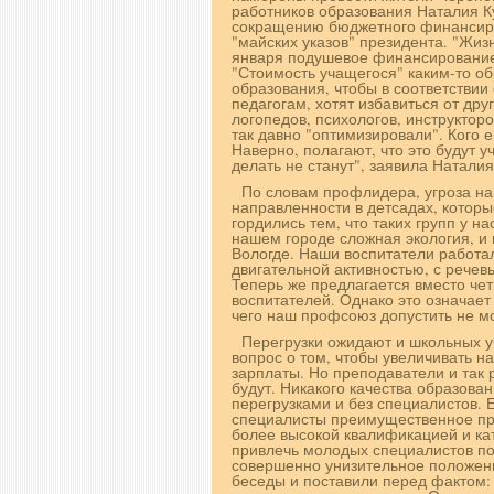
работников образования Наталия К
сокращению бюджетного финансиро
"майских указов" президента. "Жизн
января подушевое финансирование 
"Стоимость учащегося" каким-то о
образования, чтобы в соответстви
педагогам, хотят избавиться от дру
логопедов, психологов, инструктор
так давно "оптимизировали". Кого 
Наверно, полагают, что это будут у
делать не станут", заявила Наталия
По словам профлидера, угроза н
направленности в детсадах, которы
гордились тем, что таких групп у на
нашем городе сложная экология, и 
Вологде. Наши воспитатели работа
двигательной активностью, с рече
Теперь же предлагается вместо чет
воспитателей. Однако это означае
чего наш профсоюз допустить не м
Перегрузки ожидают и школьных у
вопрос о том, чтобы увеличивать н
зарплаты. Но преподаватели и так р
будут. Никакого качества образован
перегрузками и без специалистов.
специалисты преимущественное пра
более высокой квалификацией и ка
привлечь молодых специалистов пол
совершенно унизительное положени
беседы и поставили перед фактом: 