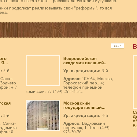
то в шоке от всего этого", рассказала Наталия Кукушкина.
ники продолжат реализовывать свои "реформы", то вся
ена.
В
все
ого
Всероссийская
Я...
академия внешней...
и:
Ур. акредитации:
5-й
3-й
Адресс:
.Санкт-
105064, Москва,
 Зодчего
Гороховский пер., 4;
фон: + 7
телефон приемной
комиссии: +7 (499) 261-31-52.
гская
Московский
государственный...
С
и:
Ур. акредитации:
3-й
4-й
Д
о
Адресс:
г. Санкт-
Вадковский
В
кадемика
переулок, 1. Тел.: (499)
фон: 8
973-30-76.