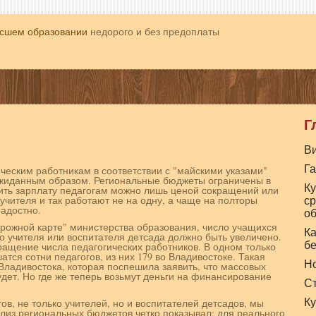
ысшем образовании
недорого и без предоплаты
Г
В
Г
ческим работникам в соответствии с "майскими указами"
жиданным образом. Региональные бюджеты ограничены в
Ку
ить зарплату педагогам можно лишь ценой сокращений или
с
 учителя и так работают не на одну, а чаще на полторы
радостно.
об
орожной карте" министерства образования, число учащихся
Ка
го учителя или воспитателя детсада должно быть увеличено.
б
кращение числа педагогических работников. В одном только
тся сотни педагогов, из них 179 во Владивостоке. Такая
Н
Владивостока, которая поспешила заявить, что массовых
дет. Но где же теперь возьмут деньги на финансирование
С
Ку
в, не только учителей, но и воспитателей детсадов, мы
ализ региональных бюджетов четко показывал: для реального