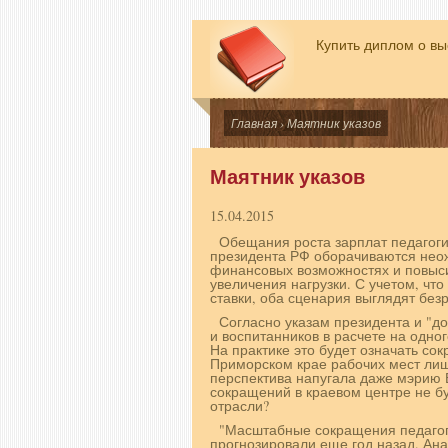
Купить диплом о в
Главная
› Маятник указов
Маятник указов
15.04.2015
Обещания роста зарплат педагоги
президента РФ оборачиваются нео
финансовых возможностях и повыс
увеличения нагрузки. С учетом, что
ставки, оба сценария выглядят без
Согласно указам президента и "д
и воспитанников в расчете на одно
На практике это будет означать со
Приморском крае рабочих мест лиша
перспектива напугала даже мэрию 
сокращений в краевом центре не бу
отрасли?
"Масштабные сокращения педагого
прогнозировали еще год назад. Ан