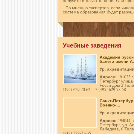
получите столько-то денег Они прос
По мнению экспертов, если чинов
система образования будет разруш
Учебные заведения
Академия русск
балета имени А. 
Ур. акредитаци
Адресс:
191023 г
Петербург улица
Росси дом 2 Теле
(495) 629 70 62; +7 (495) 629 78 58
Санкт-Петербур
Военно-...
Ур. акредитаци
Адресс:
194044, 
Петербург, ул. А
Лебедева, 6 Теле
(812) 329-71-35.