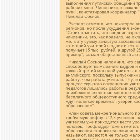
выполнения путинских обещаний т
рабочих мест. Чиновники, к сожал
пути", констатировал координатор
Николай Соснов.
Эксперт отметил, что некоторое 
регионов, но после ухудшения экон
"Стоит отметить, что средние зарп
чиновники, это, как правило, не ок
же, в эту сумму зачастую закладыв
категорий учителей в одних и тех ж
получает 15 тыс. рублей, а другой 
пример", сказал общественный акти
Николай Соснов напомнил, что са
способствует вымыванию кадров и 
каждый третий молодой учитель, а 
английского, поскольку выпускники
работу, чем работа учителя. "Ну, и
процесс скрытого сокращения учите
педагогов лишились работы в резул
неизбежное следствие многолетней
бесплатного общедоступного средне
ждут нелегкие времена", уверен к
образование".
Член совета межрегионального пр
требуемую цифру в 12,8 учеников н
учителям уже приходится вести уро
человек. Профлидер тоже отметил,
образования становится слияние ш
называют, касаются не только мало
происходит? Сначала учителям говор