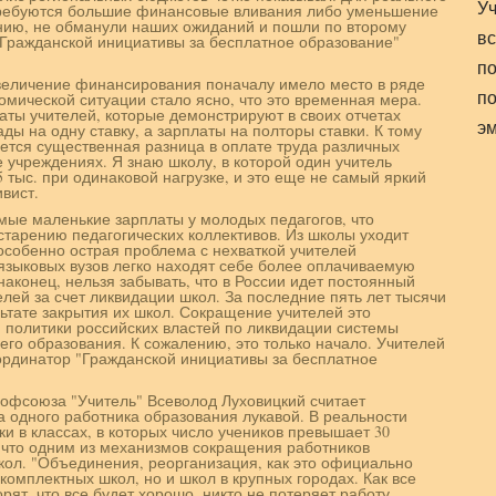
У
ребуются большие финансовые вливания либо уменьшение
ению, не обманули наших ожиданий и пошли по второму
вс
 "Гражданской инициативы за бесплатное образование"
по
увеличение финансирования поначалу имело место в ряде
по
омической ситуации стало ясно, что это временная мера.
латы учителей, которые демонстрируют в своих отчетах
э
лады на одну ставку, а зарплаты на полторы ставки. К тому
ается существенная разница в оплате труда различных
е учреждениях. Я знаю школу, в которой один учитель
25 тыс. при одинаковой нагрузке, и это еще не самый яркий
вист.
мые маленькие зарплаты у молодых педагогов, что
старению педагогических коллективов. Из школы уходит
особенно острая проблема с нехваткой учителей
 языковых вузов легко находят себе более оплачиваемую
 наконец, нельзя забывать, что в России идет постоянный
лей за счет ликвидации школ. За последние пять лет тысячи
ьтате закрытия их школ. Сокращение учителей это
 политики российских властей по ликвидации системы
го образования. К сожалению, это только начало. Учителей
оординатор "Гражданской инициативы за бесплатное
офсоюза "Учитель" Всеволод Луховицкий считает
а одного работника образования лукавой. В реальности
ки в классах, в которых число учеников превышает 30
 что одним из механизмов сокращения работников
кол. "Объединения, реорганизация, как это официально
комплектных школ, но и школ в крупных городах. Как все
ят, что все будет хорошо, никто не потеряет работу.