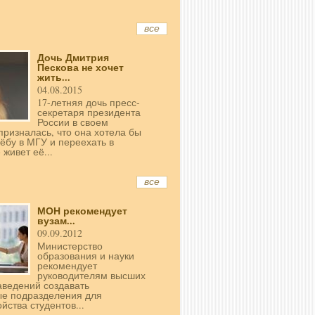
все
Дочь Дмитрия
Пескова не хочет
жить...
04.08.2015
17-летняя дочь пресс-
секретаря президента
России в своем
призналась, что она хотела бы
чёбу в МГУ и переехать в
 живет её...
все
МОН рекомендует
вузам...
09.09.2012
Министерство
образования и науки
рекомендует
руководителям высших
аведений создавать
ые подразделения для
йства студентов...