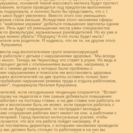
укушкина, основной темой массового митинга будет протест
вания, которое проводится под предлогом выполнения
ь подорожала, и логично было бы представить, что с 1
школ будет увеличено. Вместо этого оно уменьшено.
бразом стала меньше. Вследствие этого чиновники сферы
и с "майскими указами" добиться повышения зарплаты одним
гих. Речь идет об уменьшении числа узких специалистов
ов по физкультуре, музыкальных руководителей. Но их уже и
еще можно убрать? Уборщиц? А кто полы будет мыть?
чителя или родители. Я надеюсь, что ни те, ни другие этого
 Кукушкина.
ависла над воспитателями групп компенсирующей
е работали с детьми с нарушениями здоровья. "Мы всегда
с много. Теперь же Череповцу это ставят в упрек. Но ведь в
процент детей с отклонениями выше, чем, например, в
ли с такими детьми у которых были проблемы с
выми нарушениями и помогали им восстановить здоровье.
ырех воспитателей на две группы оставить только трех
т грубейшее нарушение режима труда и отдыха работников,
ожет", подчеркнула Наталия Кукушкина.
чителей, если сегодняшние тенденции сохранятся. "Встает
агрузку на педагогов и тем самым добиваться повышения
аботают на полторы ставки, и на две ставки они работать не
ия и воспитания быть не может, если придется работать с
 Если же будут сокращения, то пострадают молодые
во сохранения рабочих мест имеют не они, а работники с
тегорией. Город прилагал колоссальные усилия, чтобы
учается, что вся эта работа пойдет насмарку. И в
е поставлены директора, с которыми чиновники проводили
у вас должно быть столько-то работников и на них вы