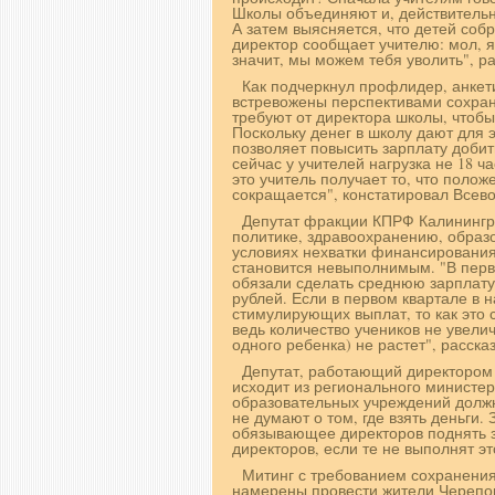
Школы объединяют и, действительн
А затем выясняется, что детей собр
директор сообщает учителю: мол, я 
значит, мы можем тебя уволить", р
Как подчеркнул профлидер, анкет
встревожены перспективами сохран
требуют от директора школы, чтобы
Поскольку денег в школу дают для 
позволяет повысить зарплату добит
сейчас у учителей нагрузка не 18 ча
это учитель получает то, что полож
сокращается", констатировал Всев
Депутат фракции КПРФ Калинингра
политике, здравоохранению, образо
условиях нехватки финансирования
становится невыполнимым. "В перв
обязали сделать среднюю зарплату в
рублей. Если в первом квартале в 
стимулирующих выплат, то как это с
ведь количество учеников не увели
одного ребенка) не растет", расск
Депутат, работающий директором 
исходит из регионального министер
образовательных учреждений должн
не думают о том, где взять деньги.
обязывающее директоров поднять з
директоров, если те не выполнят э
Митинг с требованием сохранения
намерены провести жители Черепо