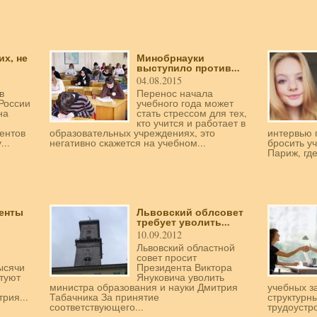
их, не
Минобрнауки
выступило против...
04.08.2015
в
Перенос начала
России
учебного года может
на
стать стрессом для тех,
кто учится и работает в
ентов
образовательных учреждениях, это
интервью 
...
негативно скажется на учебном...
бросить у
Париж, где
денты
Львовский облсовет
требует уволить...
10.09.2012
Львовский областной
совет просит
ысячи
Президента Виктора
стуют
Януковича уволить
министра образования и науки Дмитрия
учебных з
рия...
Табачника За принятие
структурн
соответствующего...
трудоустро