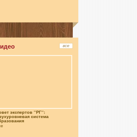
идео
все
овет экспертов "РГ":
вухуровневая система
бразования
се