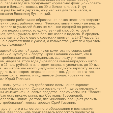
о, первый год все продолжает нормально функционировать.
али в большие классы, по 30 и более человек. И тут
и рад бы тебя держать, но у нас нет для тебя часов, а
ассказал Всеволод Луховицкий.
ирование работников образования показывает, что педагоги
ения своих рабочих мест. "Региональные и местные власти
 зарплата учителей была не меньше средней по региону.
этого недостаточно, то единственный способ, который
ься, чтобы учитель взял больше часов в неделю. В среднем
сов, как это было еще с советских времен, а 25-27 часов. За
ено в соответствии с указом, а количество учителей при этом
олод Луховицкий.
дской областной думы, член комитета по социальной
ванию, культуре и спорту Юрий Галанин считает, что в
 требование властей поднимать зарплату учителям
ом квартале этого года директоров калининградских школ
 27 тыс. рублей, а во втором квартале увеличить до 30 тыс.
нашей школе мы как-то умудрились поднять зарплату за счет
делать во втором квартале непонятно. Денег не хватает,
чивается, а, значит, и подушевое финансирование (на
азал Юрий Галанин.
школы, уточнил, что требование повышения зарплат
ства образования. Однако разъяснений, где руководители
ы изыскать финансовые средства, практически нет. "Власти
 Зато есть письмо министра Светланы Трусеневой,
арплаты. Вплоть до того, что чиновники обещают уволить
то требование", констатировал Юрий Галанин.
 доступного и качественного образования и воспитания
вца. Как сообщила председатель городского профсоюза