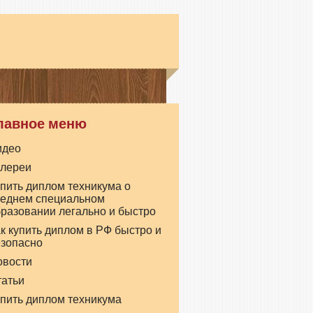
лавное меню
идео
алереи
пить диплом техникума о
реднем специальном
разовании легально и быстро
к купить диплом в РФ быстро и
езопасно
овости
татьи
пить диплом техникума