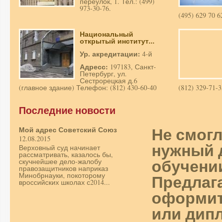
переулок, 1. Тел.: (499)
973-30-76.
(495) 629 70 6
Национальный
открытый институт...
Ур. акредитации:
4-й
Адресс:
197183, Санкт-
Петербург, ул.
Сестрорецкая д.6
(главное здание) Телефон: (812) 430-60-40
(812) 329-71-3
Последние новости
Не смог
Мой адрес Советский Союз
12.08.2015
нужный 
Верховный суд начинает
рассматривать, казалось бы,
обучени
скучнейшее дело-жалобу
правозащитников наприказ
Предлаг
Минобрнауки, покоторому
вроссийских школах с2014...
оформит
или дип