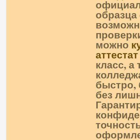
официал
образца 
возможн
проверки
можно
к
аттестат
класс, а
колледж
быстро, 
без лиш
Гаранти
конфиде
точност
оформле