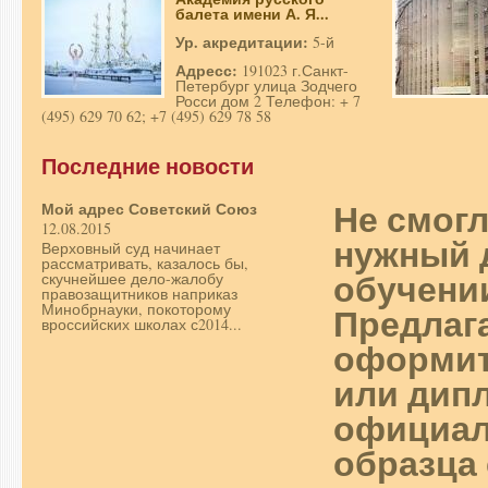
балета имени А. Я...
Ур. акредитации:
5-й
Адресс:
191023 г.Санкт-
Петербург улица Зодчего
Росси дом 2 Телефон: + 7
(495) 629 70 62; +7 (495) 629 78 58
Последние новости
Не смог
Мой адрес Советский Союз
12.08.2015
нужный 
Верховный суд начинает
рассматривать, казалось бы,
обучени
скучнейшее дело-жалобу
правозащитников наприказ
Предлаг
Минобрнауки, покоторому
вроссийских школах с2014...
оформит
или дип
официал
образца 