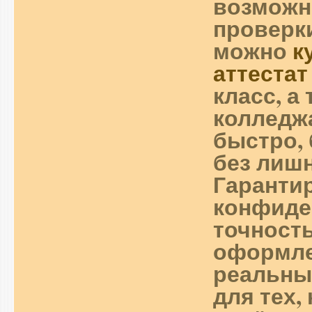
возможн
проверки
можно
к
аттестат
класс, а
колледж
быстро, 
без лиш
Гаранти
конфиде
точност
оформле
реальны
для тех,