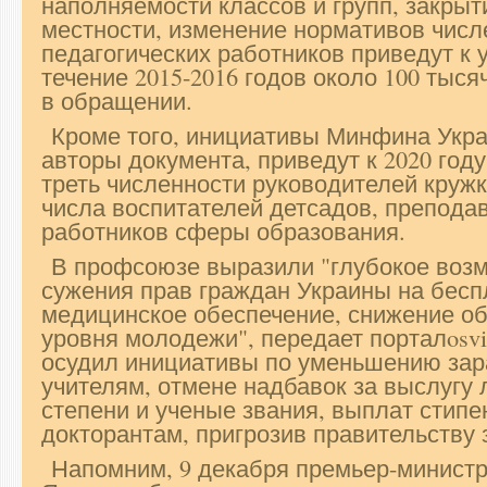
наполняемости классов и групп, закрыт
местности, изменение нормативов числ
педагогических работников приведут к 
течение 2015-2016 годов около 100 тыся
в обращении.
Кроме того, инициативы Минфина Укра
авторы документа, приведут к 2020 год
треть численности руководителей круж
числа воспитателей детсадов, преподав
работников сферы образования.
В профсоюзе выразили "глубокое воз
сужения прав граждан Украины на бесп
медицинское обеспечение, снижение о
уровня молодежи", передает порталosvi
осудил инициативы по уменьшению зар
учителям, отмене надбавок за выслугу 
степени и ученые звания, выплат стипе
докторантам, пригрозив правительству 
Напомним, 9 декабря премьер-минист