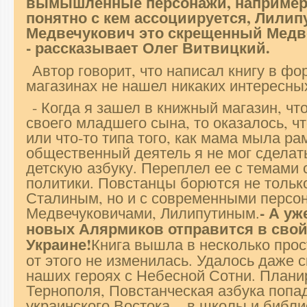
вымышленные персонажи, например,
понятно с кем ассоциируется, Лилипу
Медвечукович это скрещенный Медв
- рассказывает Олег Витвицкий.
Автор говорит, что написал книгу в фо
магазинах не нашел никаких интересны
- Когда я зашел в книжный магазин, чт
своего младшего сына, то оказалось, чт
или что-то типа того, как мама мыла рам
общественный деятель я не мог сделат
детскую азбуку. Переплел ее с темами
политики. Повстанцы борются не тольк
Сталиным, но и с современными персо
- А уж
Медвечуковичами, Лилипутиным.
новых Алярмиков отправится в свой
Украине!
Книга вышла в несколько прос
от этого не изменилась. Удалось даже 
наших героях с Небесной Сотни. Планир
Тернополя, Повстанческая азбука попад
украинского Востока, - в школы и библи