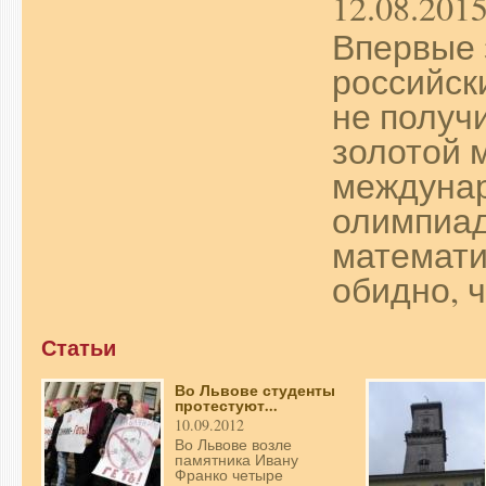
12.08.201
Впервые 
российск
не получ
золотой 
междуна
олимпиад
математи
обидно, ч
Статьи
Во Львове студенты
протестуют...
10.09.2012
Во Львове возле
памятника Ивану
Франко четыре