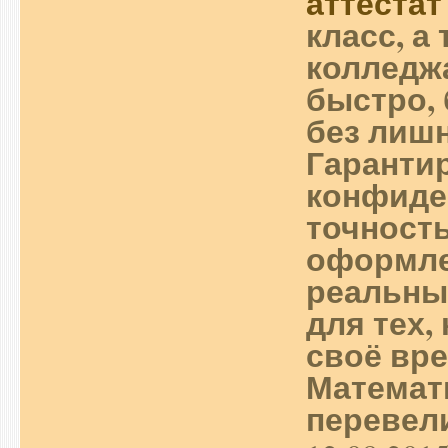
аттестат
класс, а
колледж
быстро, 
без лиш
Гаранти
конфиде
точност
оформле
реальны
для тех,
своё вре
Математ
перевели