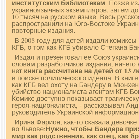
институтским библиотекам
. Позже и
украиноязычных экземпляров, затем д
10 тысяч на русском языке. Весь русск
распространили на Юго-Востоке Украи
повторные издания.
В 2008 году для детей издали комиксы 
КГБ, о том как КГБ убивало Степана Ба
Издал и презентовал ее Союз украинс
словам разработчиков издания, ничего 
книга рассчитана на детей от 13 л
нет,
в поиске политического идеала. В книге
как КГБ вел охоту на Бандеру в Мюнхен
убийство националиста агентом КГБ Б
Комикс доступно показывает трагическу
героя-националиста, - рассказывал Анд
руководитель Украинской информацион
Ирина Фарион, как-то сказала девочке
Нужно, чтобы Бандера прих
во Львове:
мир как родственник, как отец, как бр