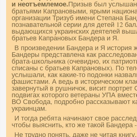
и неотъемлемое.
Призыв был услышан 
братьями Капрановыми, ярыми национа
организации Тризуб имени Степана Банд
познавательной серии для детей 12 бал
выдающихся украинских деятелей вышл
братьев Капрановых Бандера и Я.
В произведении Бандера и Я история 
Бандеры представлена как расследован
брата-школьника (очевидно, их патрио
списаны с братьев Капрановых). По те
услышали, как какие-то подонки назва
фашистами. А ведь в историческом кла
завернутый в рушничок, висит портрет 
подвигах которого ветераны УПА вмест
ВО Свобода, подробно рассказывают 
украинцам.
И тогда ребята начинают свое расслед
чтобы выяснить, кто же такой Бандера -
Не трудно понять, даже не читая книгу