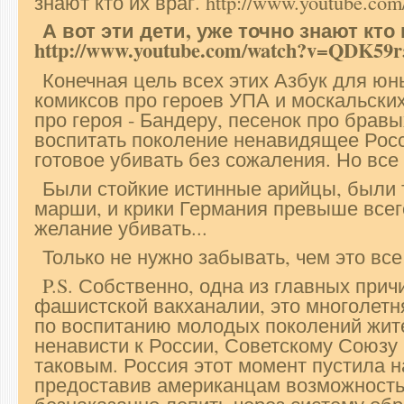
знают кто их враг. http://www.youtube.co
А вот эти дети, уже точно знают кто 
http://www.youtube.com/watch?v=QDK5
Конечная цель всех этих Азбук для юн
комиксов про героев УПА и москальски
про героя - Бандеру, песенок про брав
воспитать поколение ненавидящее Росс
готовое убивать без сожаления. Но все
Были стойкие истинные арийцы, были т
марши, и крики Германия превыше всег
желание убивать...
Только не нужно забывать, чем это все
P.S. Собственно, одна из главных при
фашистской вакханалии, это многолетн
по воспитанию молодых поколений жит
ненависти к России, Советскому Союзу 
таковым. Россия этот момент пустила н
предоставив американцам возможность