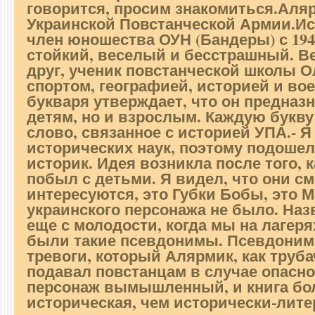
говорится, просим знакомиться.
Аляр
Украинской Повстанческой Армии.
Ис
член юношества ОУН (Бандеры) с 1942
стойкий, веселый и бесстрашный. 
друг, ученик повстанческой школы О
спортом, географией, историей и во
букваря утверждает, что он предназн
детям, но и взрослым. Каждую букв
слово, связанное с историей УПА.- Я
исторических наук, поэтому подошел 
историк. Идея возникла после того, 
побыл с детьми. Я видел, что они см
интересуются, это Губки Бобы, это М
украинского персонажа не было. Наз
еще с молодости, когда мы на лагер
были такие псевдонимы. Псевдоним 
тревоги, который Алярмик, как труба
подавал повстанцам в случае опасно
персонаж вымышленный, и книга бо
историческая, чем исторически-лите