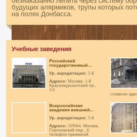
безнаказанно лепить через систему об
будущих алярмиков, трупы которых по
на полях Донбасса.
Учебные заведения
Российский
государственный...
Ур. акредитации:
3-й
Адресс:
Москва, 1-й
Краснокурсантский пр.,
1/4
(главное зда
Всероссийская
академия внешней...
Ур. акредитации:
3-й
Адресс:
105064, Москва,
Гороховский пер., 4;
телефон приемной