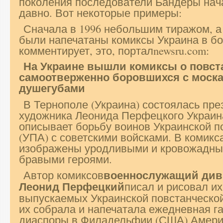
поколения последователи Бандеры нач
давно. Вот некоторые примеры:
Сначала в 1996 небольшим тиражом, а 
были напечатаны комиксы Украина в бор
комментирует, это, порталnewsru.com:
На Украине вышли комиксы о повст
самоотверженно боровшихся с моск
душегубами
В Тернополе (Украина) состоялась пре
художника Леонида Перфецкого Украина
описывает борьбу воинов Украинской п
(УПА) с советскими войсками. В комикс
изображены уродливыми и кровожадным
бравыми героями.
военнослужащий див
Автор комиксов
Леонид Перфецкий
писал и рисовал их
выпускаемых Украинской повстанческой
их собрала и напечатала ежедневная га
диаспоры в Филадельфии (США) Америка