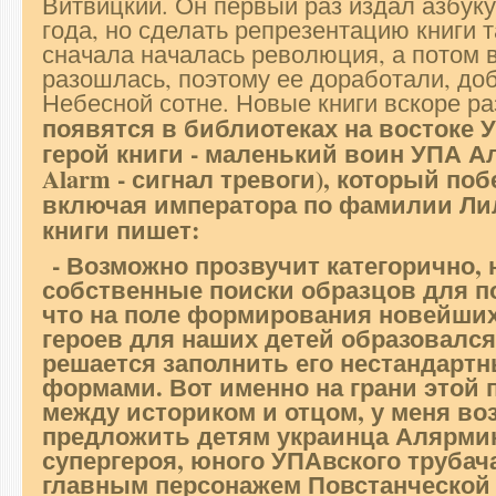
Витвицкий. Он первый раз издал азбук
года, но сделать репрезентацию книги т
сначала началась революция, а потом 
разошлась, поэтому ее доработали, до
Небесной сотне. Новые книги вскоре ра
появятся в библиотеках на востоке 
герой книги - маленький воин УПА А
Alarm - сигнал тревоги), который поб
включая императора по фамилии Ли
книги пишет:
- Возможно прозвучит категорично, 
собственные поиски образцов для по
что на поле формирования новейши
героев для наших детей образовался
решается заполнить его нестандар
формами. Вот именно на грани этой п
между историком и отцом, у меня во
предложить детям украинца Алярмик
супергероя
, юного УПАвского трубач
главным персонажем Повстанческой а