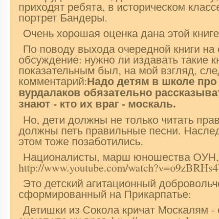
приходят ребята, в историческом класс
портрет Бандеры.
Очень хорошая оценка дана этой книге
По поводу выхода очередной книги на 
обсуждение: нужно ли издавать такие 
показательным был, на мой взгляд, с
Надо детям в школе про
комментарий:
вурдалаков обязательно рассказыват
знают - кто их враг - москаль.
Но, дети должны не только читать пра
должны петь правильные песни. Насле
этом тоже позаботились.
Националисты, марш юношества ОУН, 
http://www.youtube.com/watch?v=o9zBRH
Это детский агитационный добровольч
сформированный на Прикарпатье:
Детишки из Сокола кричат Москалям - 