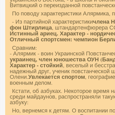
Витвицкий о переизданной повстанческ
По поводу характеристики Алярмика, п
члена Н
- Из партийной характеристики
фон Штирлица
, штандартенфюрера СС
Истинный ариец. Характер - нордич
Отличный спортсмен: чемпион Берли
Сравним:
- Алярмик - воин Украинской Повстанче
украинец, член юношества ОУН (Банде
Характер - стойкий
, веселый и бесстр
надежный друг, ученик повстанческой 
Увлекается спортом
Олени.
, географие
военным делом.
Кстати, об азбуках. Некоторое время н
среди майдаунов, распространяли таку
азбуку:
Но, вернемся к детям. О воспитании 