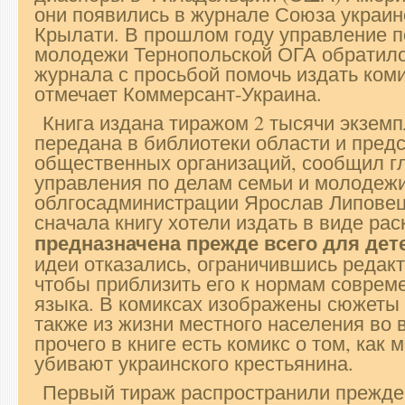
они появились в журнале Союза украи
Крылати. В прошлом году управление п
молодежи Тернопольской ОГА обратило
журнала с просьбой помочь издать коми
отмечает Коммерсант-Украина.
Книга издана тиражом 2 тысячи экземп
передана в библиотеки области и пред
общественных организаций, сообщил г
управления по делам семьи и молодеж
облгосадминистрации Ярослав Липовецк
сначала книгу хотели издать в виде рас
предназначена прежде всего для дет
идеи отказались, ограничившись редакт
чтобы приблизить его к нормам совреме
языка. В комиксах изображены сюжеты 
также из жизни местного населения во 
прочего в книге есть комикс о том, как
убивают украинского крестьянина.
Первый тираж распространили прежде 