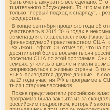
быть очень аккуратно все сделано. Это
тщательного обсуждения. То, что мы се
только "первый подход к снаряду", - р
государства.
В конце сентября прошлого года об от
участвовать в 2015-2016 годах в неком
обмена для старшеклассников Fututre Le
финансируемой правительством США, 
РФ Джон Теффт. Он отмечал, что на пр
десятилетий более восьми тысяч росси
посетили США по этой программе. Они 
семьях, учились в школе и имели возм
соприкоснуться с жизнью страны. В то 
FLEX приводятся другие данные - в соо
за 23 года участия РФ в программе в С
тысяч старшеклассников.
Позже представители российских власт
программа была закрыта из-за скандал
российским подростком, который захот
признавшись в том, что он гомосексуал