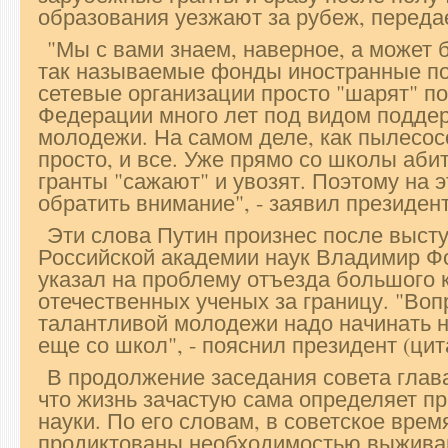
образования уезжают за рубеж, переда
"Мы с вами знаем, наверное, а может бы
так называемые фонды иностранные по
сетевые организации просто "шарят" п
Федерации много лет под видом подде
молодежи. На самом деле, как пылесо
просто, и все. Уже прямо со школы аби
гранты "сажают" и увозят. Поэтому на 
обратить внимание", - заявил президент
Эти слова Путин произнес после выст
Российской академии наук Владимир Ф
указал на проблему отъезда большого 
отечественных ученых за границу. "Во
талантливой молодежи надо начинать не
еще со школ", - пояснил президент (цит
В продолжение заседания совета глава
что жизнь зачастую сама определяет п
науки. По его словам, в советское вре
продиктованы необходимостью выживан