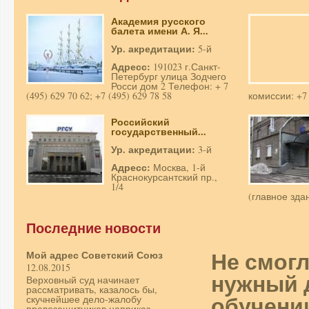
Академия русского
балета имени А. Я...
Ур. акредитации:
5-й
Адресс:
191023 г.Санкт-
Петербург улица Зодчего
Росси дом 2 Телефон: + 7
(495) 629 70 62; +7 (495) 629 78 58
комиссии: +7 
Российский
государственный...
Ур. акредитации:
3-й
Адресс:
Москва, 1-й
Краснокурсантский пр.,
1/4
(главное зда
Последние новости
Не смог
Мой адрес Советский Союз
12.08.2015
нужный 
Верховный суд начинает
рассматривать, казалось бы,
обучени
скучнейшее дело-жалобу
правозащитников наприказ