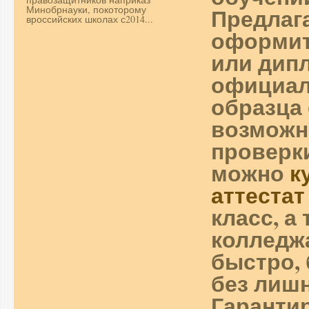
Предлаг
Минобрнауки, покоторому
вроссийских школах с2014...
оформит
или дип
официал
образца 
возможн
проверки
можно
к
аттестат
класс, а
колледж
быстро, 
без лиш
Гаранти