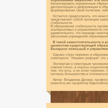
балансировать переменные образов
диспропорции и деформации в обра
формировании такой политики, ли
Остается предполагать, что качес
представляет собой проекцию како
стабильности.
В образовании стабильность проявл
альтернативы) и управляемости (п
удивительного, что призывы некот
автономии учреждений образования
В такой самостоятельности и 
ценностям существующей образо
Беларуси лояльный и управляем
Однако страх перемен в образова
электората. "Никаких реформ" это з
Экспертам и некоторым чиновника
совсем плохо, а опросы социолого
тем, что есть, и не хочет перемен.
сигналы большинства и откликаться
Автор -Владимир Дунаев, профес
комитета,экс-проректор Европейско