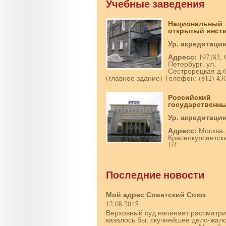
Учебные заведения
Национальный
открытый инстит
Ур. акредитаци
Адресс:
197183, 
Петербург, ул.
Сестрорецкая д.
(главное здание) Телефон: (812) 430
Российский
государственный
Ур. акредитаци
Адресс:
Москва,
Краснокурсантски
1/4
Последние новости
Мой адрес Советский Союз
12.08.2015
Верховный суд начинает рассматри
казалось бы, скучнейшее дело-жал