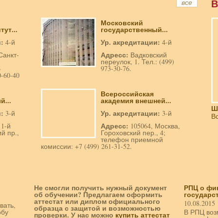
В
все
Московский
ут...
государственный...
и:
Ур. акредитации:
4-й
4-й
Адресс:
Санкт-
Вадковский
переулок, 1. Тел.: (499)
6
973-30-76.
-60-40
Всероссийская
...
академия внешней...
Ш
и:
Ур. акредитации:
3-й
3-й
В
Адресс:
 1-й
105064, Москва,
й пр.,
Гороховский пер., 4;
телефон приемной
комиссии: +7 (499) 261-31-52.
Не смогли получить нужный документ
РПЦ о фи
об обучении? Предлагаем оформить
государст
аттестат или диплом официального
10.08.2015
вать,
образца с защитой и возможностью
обу
В РПЦ воз
проверки. У нас можно
купить аттестат