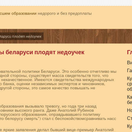
ысшем образовании
недорого и без предоплаты
еларуси плодят недоучек
ы беларуси плодят недоучек
Г
В
Г
зовательной политики Беларуси. Это особенно отчетливо мы
ной стороны, существует масса свидетельств того, что
Ку
 некачественное. Имеются свидетельства международных
с
 банка, оценки независимых экспертов и чиновников,
другой стороны, это самое качество повышать не
об
Ка
б
бразования вызывало тревогу, но года три назад
Н
новники высокого ранга. Даже Анатолий Рубинов
орусского образования, оправдывавшего политику
С
то белорусу смерть") стал с беспокойствомсравнивать насс
Ку
ее яркие заявления делал бывший вице-премьер Анатолий