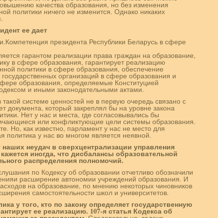
 повышению качества образования, но без изменения
ой политики ничего не изменится. Однако никаких
.
идент ее дает
ии.Компетенция президента Республики Беларусь в сфере
ляется гарантом реализации права граждан на образование,
ику в сфере образования, гарантирует реализацию
нной политики в сфере образования, обеспечение
 государственных организаций в сфере образования и
сфере образования, определяемые Конституцией
одексом и иными законодательными актами.
 такой системе ценностей не в первую очередь связано с
ет документа, который закреплял бы на уровне закона
тики. Нет у нас и места, где согласовывались бы
ичающиеся или конфликтующие цели системы образования.
е. Но, как известно, парламент у нас не место для
я политика у нас во многом является неявной.
у наших неудач в сверхцентрализации управления
 кажется иногда, что дисбалансы образовательной
ильного распределения полномочий.
 слушания по Кодексу об образовании отчетливо обозначили
енияи расширение автономии учреждений образования. И
асходов на образование, по мнению некоторых чиновников
асширения самостоятельности школ и университетов.
ика у того, кто по закону определяет государственную
антирует ее реализацию. 107-я статья Кодекса об
номочия за президентом.
Следовательно, задача