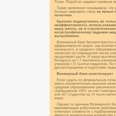
Тозик. Порой он задавал наивные в
Такие заявления показывали, что 
на явные 
больше закрывать глаза
политики
.
Критике подвергались не толь
неэффективность использования
нашу школу, но и стратегически
катастрофическому падению акад
выпускников.
Всемирный банк беспристрастно к
эффективности затрат, как количес
начального, и среднего образования
несмотря на сокращение числа учащ
продолжает расти. И наши высокопо
Беларуси на 1,5 миллиона учеников
учеников 132 тысячи педагогов. По 
диспропорциями в подготовке педаг
Всемирный банк констатирует
Если судить по формальным пока
иметь исключительно высокое каче
средним образованием увеличился в 
(превышение 100% за счет повторн
или 467 студентов на 10 тысяч жите
мире.
Однако по данным Всемирного бан
квалификации работников требован
отмечают сложности с подборомква
имеется значительное количество 