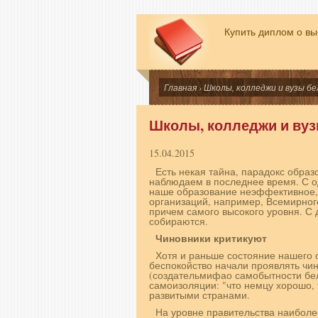
Купить диплом о в
Главная
› Школы, колледжи и вузы б
Школы, колледжи и вуз
15.04.2015
Есть некая тайна, парадокс обра
наблюдаем в последнее время. С од
наше образование неэффективное,
организаций, например, Всемирного
причем самого высокого уровня. С 
собираются.
Чиновники критикуют
Хотя и раньше состояние нашего о
беспокойство начали проявлять чи
(создательмифао самобытности бел
самоизоляции: "что немцу хорошо, 
развитыми странами.
На уровне правительства наибол