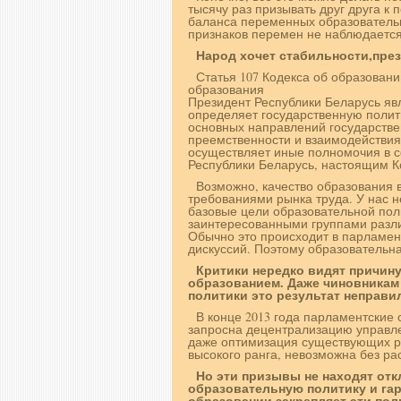
тысячу раз призывать друг друга к
баланса переменных образовательн
признаков перемен не наблюдается
Народ хочет стабильности,през
Статья 107 Кодекса об образован
образования
Президент Республики Беларусь яв
определяет государственную полит
основных направлений государстве
преемственности и взаимодействия
осуществляет иные полномочия в 
Республики Беларусь, настоящим К
Возможно, качество образования в
требованиями рынка труда. У нас н
базовые цели образовательной поли
заинтересованными группами разл
Обычно это происходит в парламент
дискуссий. Поэтому образовательна
Критики нередко видят причин
образованием. Даже чиновникам
политики это результат неправ
В конце 2013 года парламентские
запросна децентрализацию управл
даже оптимизация существующих р
высокого ранга, невозможна без р
Но эти призывы не находят откл
образовательную политику и гар
образовании закрепляет эти пол