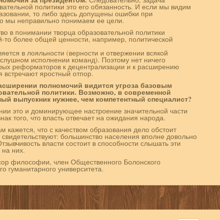
ательной политики это его обязанность. И если мы видим
зовании, то либо здесь допущены ошибки при
бо мы неправильно понимаем ее цели.
тво в понимании творца образовательной политики
й-то более общей ценности, например, политической
яется в лояльности (верности и отвержении всякой
ослушном исполнении команд). Поэтому нет ничего
орых реформаторов к децентрализации и к расширению
 встречают яростный отпор.
расширении полномочий видится угроза базовым
вательной политики. Возможно, в современной
ый выпускник нужнее, чем компетентный специалист?
нии это и доминирующее настроение значительной части
нак того, что власть отвечает на ожидания народа.
м кажется, что с качеством образования дело обстоит
в свидетельствуют: большинство населения вполне довольно
 Отзывчивость власти состоит в способности слышать эти
 на них.
сор философии, член Общественного Болонского
го гуманитарного университета.