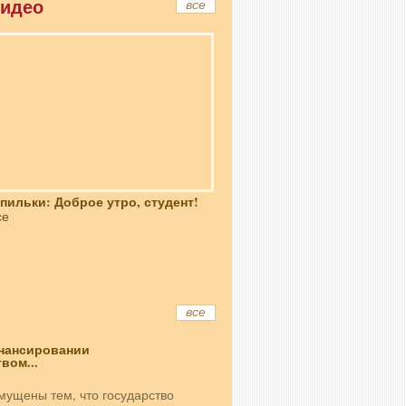
идео
все
пильки: Доброе утро, студент!
се
все
нансировании
вом...
мущены тем, что государство