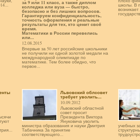
науки,
плохо фин
за 9 или 11 класс, а также диплом
4...
школы. В 
колледжа или вуза — быстро,
возникает
безопасно и без лишних вопросов.
государств
Гарантируем конфиденциальность,
точность оформления и реальные
результаты для тех, кто ценит своё
время.
Математики в России перевелись
или...
12.08.2015
Впервые за 50 лет российские школьники
не получили ни одной золотой медали на
международной олимпиаде по
математике. Тем более обидно, что
первое...
денты
Львовский облсовет
требует уволить...
10.09.2012
Львовский областной
совет просит
ысячи
Президента Виктора
стуют
Януковича уволить
министра образования и науки Дмитрия
учебных з
рия...
Табачника За принятие
структурн
соответствующего...
трудоустро