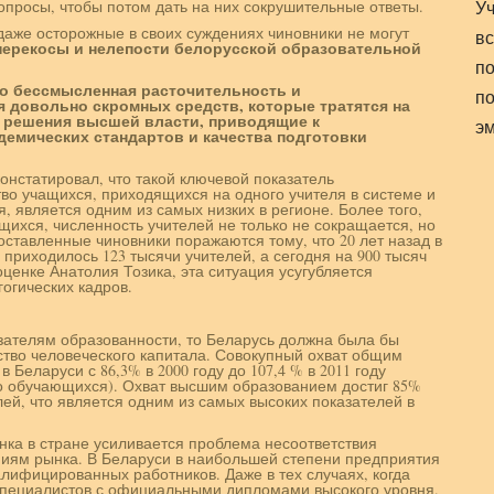
опросы, чтобы потом дать на них сокрушительные ответы.
У
даже осторожные в своих суждениях чиновники не могут
вс
перекосы и нелепости белорусской образовательной
по
ко бессмысленная расточительность и
по
 довольно скромных средств, которые тратятся на
е решения высшей власти, приводящие к
э
емических стандартов и качества подготовки
онстатировал, что такой ключевой показатель
тво учащихся, приходящихся на одного учителя в системе и
, является одним из самых низких в регионе. Более того,
ихся, численность учителей не только не сокращается, но
ставленные чиновники поражаются тому, что 20 лет назад в
 приходилось 123 тысячи учителей, а сегодня на 900 тысяч
оценке Анатолия Тозика, эта ситуация усугубляется
огических кадров.
зателям образованности, то Беларусь должна была бы
ство человеческого капитала. Совокупный охват общим
Беларуси с 86,3% в 2000 году до 107,4 % в 2011 году
о обучающихся). Охват высшим образованием достиг 85%
лей, что является одним из самых высоких показателей в
ка в стране усиливается проблема несоответствия
иям рынка. В Беларуси в наибольшей степени предприятия
лифицированных работников. Даже в тех случаях, когда
специалистов с официальными дипломами высокого уровня.