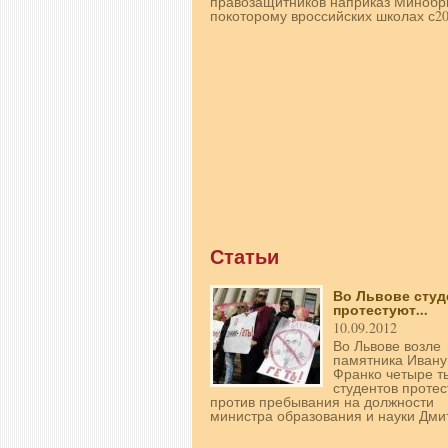
правозащитников наприказ Минобр
покоторому вроссийских школах с201
Статьи
Во Львове сту
протестуют...
10.09.2012
Во Львове возле
памятника Ивану
Франко четыре т
студентов проте
против пребывания на должности
министра образования и науки Дмит