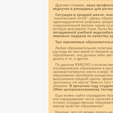
наша професси
Другими словами,
недоучек в рекордных для регио
Ситуация в средней школе, пож
"ахиллесовой пятой" сферы образо
одиннадцатилетки реформа среднег
сокрушительной критике одним из 
которую возглавлял Тозик, были б
пятидневной учебной неделибел
мировых лидеров по качеству с
Три переменные образователь
Любая образовательная политика 
расходы во имя какой-то базовой ц
образования, она должна либо увел
делать и то, и другое.
По данным ЮНЕСКО о количестве
послевузовское образование в расч
занимаетчетвертое место в мире. М
образования приобрела анекдотичн
выпускников средней школы, време
заполнены эти места? Вместо того 
В прошлом году студен
убираем.
100по централизованному тести
Еще можно найти оправдание без
или наращиванию числа учителей в
почему государственная образовате
жертву качество образования?
Конечно, все это можно делать н