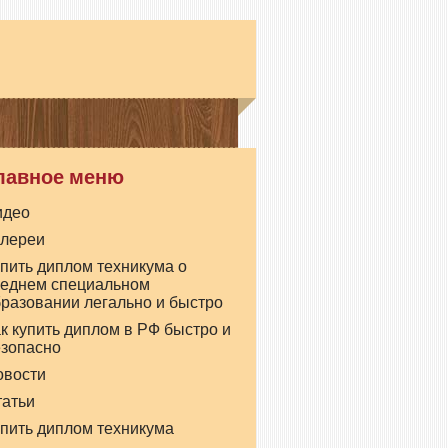
лавное меню
идео
алереи
пить диплом техникума о
реднем специальном
разовании легально и быстро
к купить диплом в РФ быстро и
езопасно
овости
татьи
пить диплом техникума