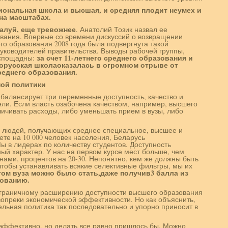
ональная школа и высшая, и средняя плодит неумех и
на масштабах.
алуй, еще тревожнее
. Анатолий Тозик назвал ее
вания. Впервые со времени дискуссий о возвращении
о образования 2008 года была подвергнута такой
руководителей правительства. Выводы рабочей группы,
за счет 11-летнего среднего образования и
еспощадны:
орусская школаоказалась в огромном отрыве от
реднего образования.
ной политики
балансирует три переменные доступность, качество и
ели. Если власть озабочена качеством, например, высшего
ичивать расходы, либо уменьшать прием в вузы, либо
 людей, получающих среднее специальное, высшее и
ете на 10 000 человек населения, Беларусь
ы в лидерах по количеству студентов. Доступность
ый характер. У нас на первом курсе мест больше, чем
нами, процентов на 20-30. Непонятно, кем же должны быть
чтобы устанавливать всякие селективные фильтры, мы их
том вуза можно было стать,даже получив3 балла из
рованию.
граничному расширению доступности высшего образования
опреки экономической эффективности. Но как объяснить,
льная политика так последовательно и упорно приносит в
еэффективно, но делать все равно пришлось бы. Можно