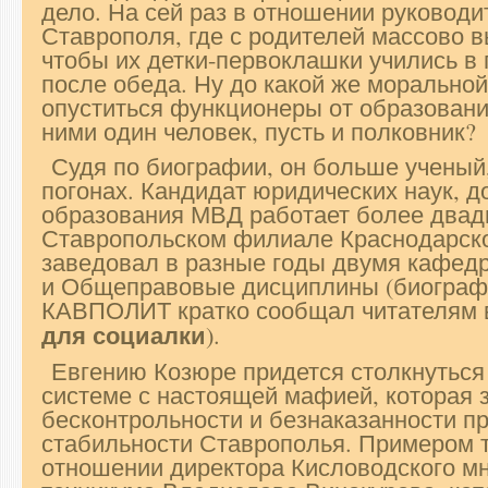
дело. На сей раз в отношении руководи
Ставрополя, где с родителей массово в
чтобы их детки-первоклашки учились в 
после обеда. Ну до какой же моральной
опуститься функционеры от образовани
ними один человек, пусть и полковник?
Судя по биографии, он больше ученый
погонах. Кандидат юридических наук, д
образования МВД работает более двадц
Ставропольском филиале Краснодарско
заведовал в разные годы двумя кафед
и Общеправовые дисциплины (биограф
КАВПОЛИТ кратко сообщал читателям 
для социалки
).
Евгению Козюре придется столкнуться
системе с настоящей мафией, которая 
бесконтрольности и безнаказанности пр
стабильности Ставрополья. Примером т
отношении директора Кисловодского м