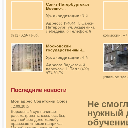
Санкт-Петербургская
Военно-...
Ур. акредитации:
3-й
Адресс:
194044, г. Санкт-
Петербург, ул. Академика
Лебедева, 6 Телефон: 8
(812) 329-71-35.
комиссии: +7 
Московский
государственный...
Ур. акредитации:
4-й
Адресс:
Вадковский
переулок, 1. Тел.: (499)
973-30-76.
(главное зда
Последние новости
Не смог
Мой адрес Советский Союз
12.08.2015
нужный 
Верховный суд начинает
рассматривать, казалось бы,
обучени
скучнейшее дело-жалобу
правозащитников наприказ
Минобрнауки, покоторому