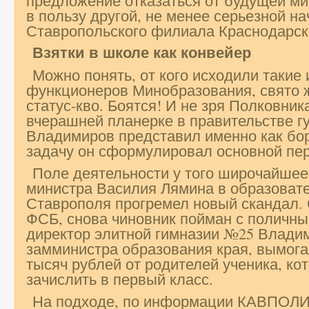
предложение отказаться от будущей м
в пользу другой, не менее серьезной н
Ставропольского филиала Краснодарск
Взятки в школе как конвейер
Можно понять, от кого исходили такие
функционеров Минобразования, свято 
статус-кво. Боятся! И не зря Полковник
вчерашней планерке в правительстве 
Владимиров представил именно как бор
задачу он сформулировал основной пе
Поле деятельности у того широчайшее
министра Василия Лямина в образоват
Ставрополя прогремел новый скандал.
ФСБ, снова чиновник пойман с поличны
директор элитной гимназии №25 Влади
замминистра образования края, вымогал
тысяч рублей от родителей ученика, к
зачислить в первый класс.
На подходе, по информации КАВПОЛИ