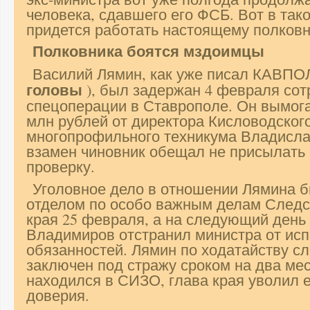
человека, сдавшего его ФСБ. Вот в тако
придется работать настоящему полковн
Полковника боятся мздоимцы
Василий Лямин, как уже писал КАВПО
головы
), был задержан 4 февраля со
спецоперации в Ставрополе. Он вымога
млн рублей от директора Кисловодског
многопрофильного техникума Владисла
взамен чиновник обещал не присылать 
проверку.
Уголовное дело в отношении Лямина 
отделом по особо важным делам Следс
края 25 февраля, а на следующий день
Владимиров отстранил министра от ис
обязанностей. Лямин по ходатайству с
заключен под стражу сроком на два мес
находился в СИЗО, глава края уволил ег
доверия.