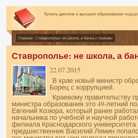
Купить диплом о высшем образовании
недоро
Главная
› Ставрополье: не школа, а банка с пауками
Ставрополье: не школа, а ба
22.07.2015
В крае новый министр обра
Борец с коррупцией.
Краевому правительству п
министра образования это 49-летний п
Евгений Козюра, который ранее работа
начальника по учебной и научной рабо
филиала Краснодарского университета
предшественник Василий Лямин попался
экс-министра вот уже полгода продолж