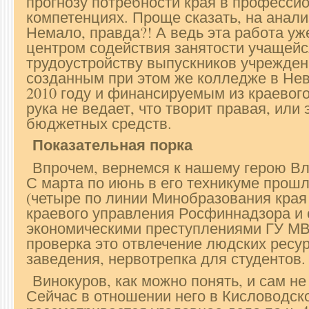
прогнозу потребности края в професси
компетенциях. Проще сказать, на анали
Немало, правда?! А ведь эта работа у
центром содействия занятости учащей
трудоустройству выпускников учрежде
созданным при этом же колледже в Не
2010 году и финансируемым из краевог
рука не ведает, что творит правая, или
бюджетных средств.
Показательная порка
Впрочем, вернемся к нашему герою Вл
С марта по июнь в его техникуме прошл
(четыре по линии Минобразования края 
краевого управления Росфиннадзора и 
экономическими преступлениями ГУ МВ
проверка это отвлечение людских ресур
заведения, нервотрепка для студентов.
Винокуров, как можно понять, и сам не
Сейчас в отношении него в Кисловодск