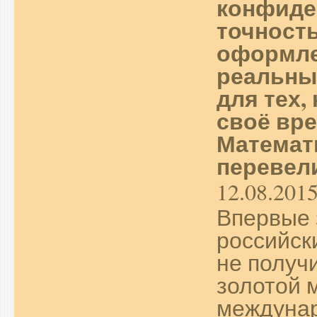
конфиде
точност
оформле
реальны
для тех,
своё вре
Математ
перевели
12.08.201
Впервые 
российск
не получ
золотой 
междуна