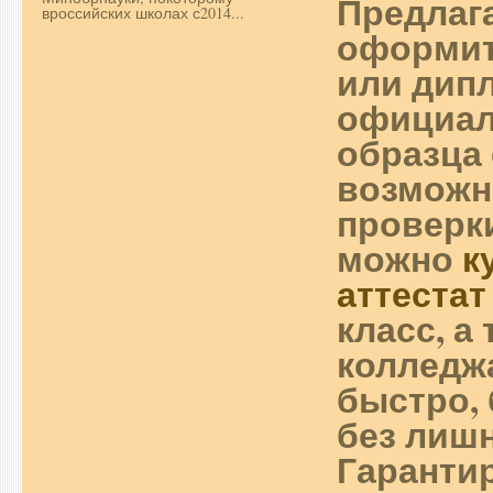
Предлаг
вроссийских школах с2014...
оформит
или дип
официал
образца 
возможн
проверки
можно
к
аттестат
класс, а
колледж
быстро, 
без лиш
Гаранти