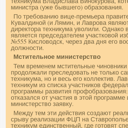
техникума Владислава Винокурова, ко
министра (уже бывшего) образования.
По требованию вице-премьера правит
Кувалдиной (и Лямин, и Лаврова являю
директора техникума уволили. Однако в 
является председателем участковой из
№555 Кисловодск, через два дня его во
должности.
Мстительное министерство
Тем временем мстительные чиновники
продолжали преследовать не только са
техникума, но и весь его коллектив. Л
техникум из списка участников федера
программы развития профобразования:
отказался от участия в этой программе 
министерство заявку.
Между тем эти действия создают реал
срыву реализации ФЦП на Ставрополье
техникум единственный, где готовят сп