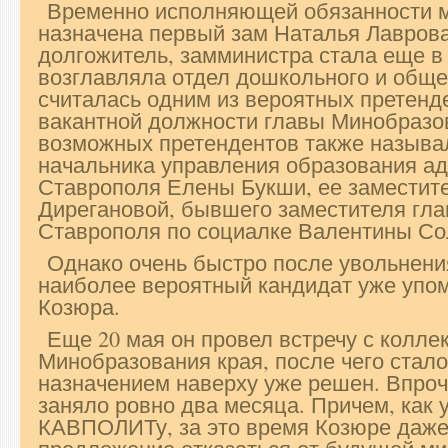
Временно исполняющей обязанности 
назначена первый зам Наталья Лаврова
долгожитель, замминистра стала еще в 
возглавляла отдел дошкольного и обще
считалась одним из вероятных претенд
вакантной должности главы Минобразов
возможных претендентов также назыв
начальника управления образования а
Ставрополя Елены Букши, ее заместит
Дирегановой, бывшего заместителя гл
Ставрополя по социалке Валентины Со
Однако очень быстро после увольнен
наиболее вероятный кандидат уже упо
Козюра.
Еще 20 мая он провел встречу с колле
Минобразования края, после чего стало 
назначением наверху уже решен. Впроч
заняло ровно два месяца. Причем, как 
КАВПОЛИТу, за это время Козюре даже