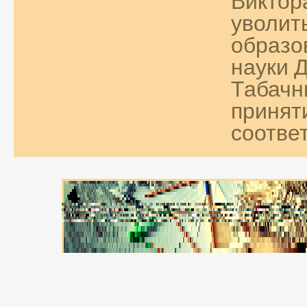
Виктор
уволит
образо
науки 
Табачн
принят
соответ