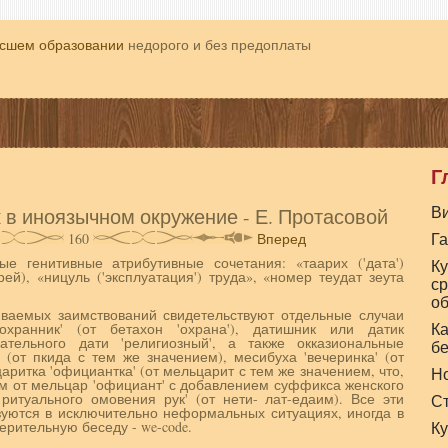
ысшем образовании
недорого и без предоплаты
Г
В
 в иноязычном окружение - Е. Протасовой
Г
160
Вперед
е генитивные атрибутивные сочетания: «таарих ('дата')
Ку
ей), «ницуль ('эксплуата­ция') труда», «номер теудат зеута
с
об
ваемых заимствований свидетельствуют отдельные случаи
Ка
охранник' (от бетахон 'охра­на'), датишник или датик
ательного дати 'ре­лигиозный', а также окказиональные
б
 (от пкида с тем же значением), месибуха 'вечеринка' (от
аритка 'официантка' (от мельцарит с тем же значением, что,
Н
ом от мельцар 'официант' с добавлением суффикса жен­ского
 ритуального омовения рук' (от нети- лат-едаим). Все эти
С
уются в исключительно неформальных ситуациях, иногда в
ри­тельную беседу - we-code.
Ку