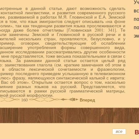
У
мотренные в данной статье, дают возможность сделать
вс
онтактной лингвистики, и развития современного русского
ее, развиваемой в рабо­тах М.Я. Гловинской и Е.А. Земской
по
тся в том, что язык эмигрантов следует описывать «на фоне
олии», так как тенденции развития языка прослеживаются и
по
ногда даже более отчетливы [Гловинская 2001: 341]. Те
ыли замечены Земской и Гловинской в рус­ской речи и в
э
ителей нескольких стран, про­являются, безусловно, и у
пример, оговорки, сви­детельствующие об ослаблении
расширение употребления формы совершенного вида,
 данном исследовании рассматривались другие особенности
 мне представляется, тоже весьма показательными в связи с
языка. За рамками данной статьи остается це­лый ряд
: заимствования глагола (см. крат­кие замечания об этом в
ия в области лексической сочетаемости и фразеологии,
 пример по­следнего приведем услышанную в телевизионном
люс» фразу, являющуюся синтаксической калькой с иврита:
 Вас об этом». Открытым остается вопрос о том, на­сколько
ияние разных языков на русский. Представляется, что
писываются в рамки рус­ской грамматической матрицы,
ной рус­ской морфологии.
160
Вперед
В
все