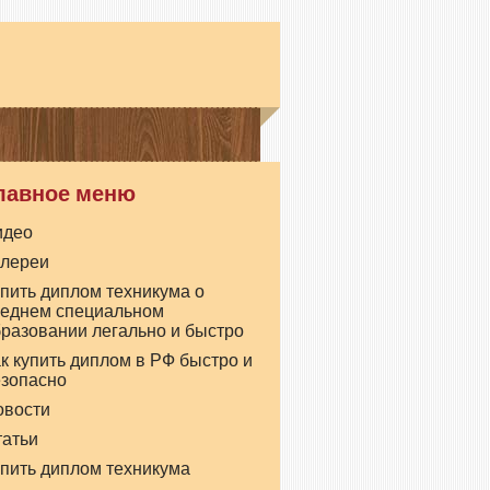
лавное меню
идео
алереи
пить диплом техникума о
реднем специальном
разовании легально и быстро
к купить диплом в РФ быстро и
езопасно
овости
татьи
пить диплом техникума