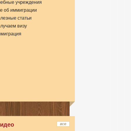
чебные учреждения
е об иммиграции
лезные статьи
лучаем визу
ммиграция
идео
все