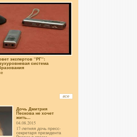
овет экспертов "РГ":
вухуровневая система
бразования
се
все
Дочь Дмитрия
Пескова не хочет
жить...
04.08.2015
17-летняя дочь пресс-
секретаря президента
России в своем