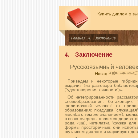
Купить диплом о в
Главная
› 4. Заключение
4. Заключение
Русскоязычный человек
Назад
Приведем и некоторые гибридны
выдачи» (из разговора библиотекар
('удостоверения личности')».
Об интегрированности рассматри
словообразования: бетахонщик '
'религиозный человек' от прилаг
образования: пкидушка 'служащая'
месиба с тем же значением), мельц
в свою оче­редь, является дериват
рода -um), нетилатка 'кружка для
формы просторечные; они использ
шутливом диалоге и маркируют дове