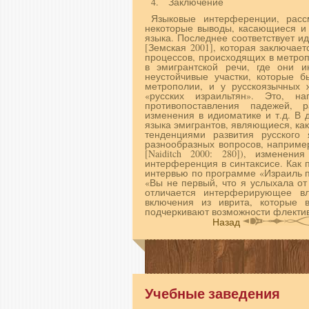
4. Заключение
Языковые интерференции, расс
некоторые выводы, касающиеся и к
языка. Последнее соответствует ид
[Земская 2001], которая заключае
процессов, происходящих в метроп
в эмиг­рантской речи, где они и
неустойчивые участки, которые б
метрополии, и у русскоязычных ж
«русских израильтян». Это, на
противопоставления падежей, 
изменения в идиоматике и т.д. В
языка эмигрантов, являющиеся, как
тенденциями развития русского 
разнообразных вопросов, например
[Naiditch 2000: 280]), изменен
интерференция в синтаксисе. Как
интервью по программе «Израиль п
«Вы не первый, что я услыхала от
отличается интерферирующее вл
включения из иврита, которые в
подчеркивают возможности флектив
Назад
Учебные заведения