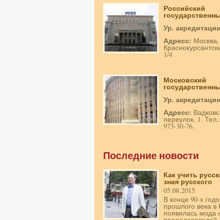
Российский
государственный
Ур. акредитаци
Адресс:
Москва,
Краснокурсантски
1/4
Московский
государственный
Ур. акредитаци
Адресс:
Вадковс
переулок, 1. Тел.:
973-30-76.
Последние новости
Как учить русск
зная русского
05.08.2015
В конце 90-х годо
прошлого века в 
появилась мода 
преподавателей-