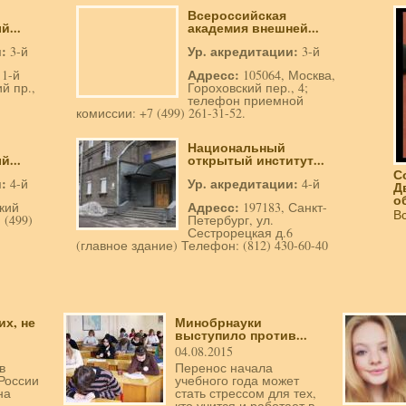
Всероссийская
...
академия внешней...
и:
Ур. акредитации:
3-й
3-й
Адресс:
 1-й
105064, Москва,
й пр.,
Гороховский пер., 4;
телефон приемной
комиссии: +7 (499) 261-31-52.
Национальный
...
открытый институт...
С
и:
Ур. акредитации:
4-й
4-й
Д
о
Адресс:
кий
197183, Санкт-
В
 (499)
Петербург, ул.
Сестрорецкая д.6
(главное здание) Телефон: (812) 430-60-40
их, не
Минобрнауки
выступило против...
04.08.2015
в
Перенос начала
России
учебного года может
на
стать стрессом для тех,
кто учится и работает в